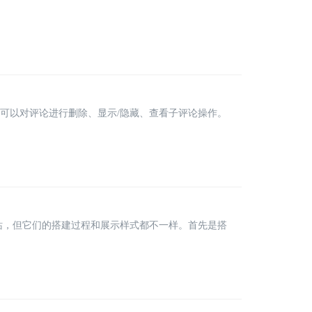
可以对评论进行删除、显示/隐藏、查看子评论操作。
站，但它们的搭建过程和展示样式都不一样。首先是搭