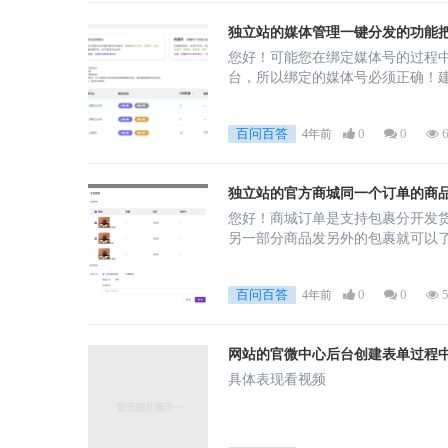
独立站的媒体管理一键分发的功能
您好！可能您在绑定媒体号的过程
台，所以绑定的媒体号必须正确！
百问百答
0
0
4年前
独立站的官方商城同一个订单的商
您好！商城订单是支持包裹分开发
另一部分商品发另外的包裹就可以
百问百答
0
0
4年前
网站的官微中心后台创建表单过程
具体表现看视频