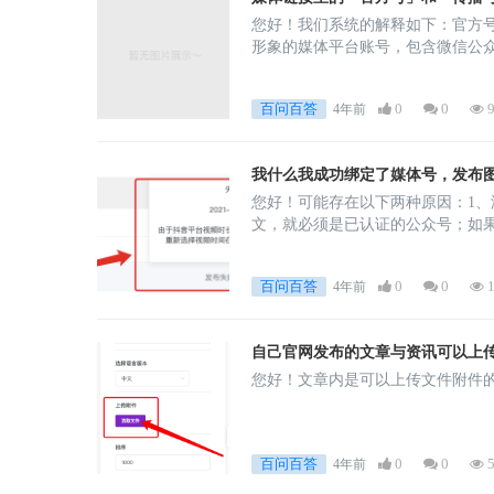
您好！我们系统的解释如下：官方
形象的媒体平台账号，包含微信公
百问百答
0
0
4年前
我什么我成功绑定了媒体号，发布
您好！可能存在以下两种原因：1
文，就必须是已认证的公众号；如
百问百答
0
0
4年前
自己官网发布的文章与资讯可以上
您好！文章内是可以上传文件附件
百问百答
0
0
4年前