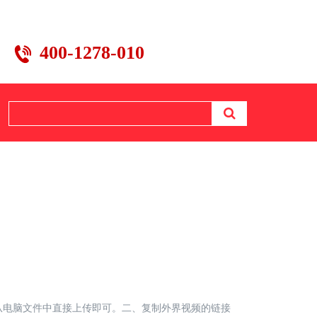
400-1278-010
从电脑文件中直接上传即可。二、复制外界视频的链接