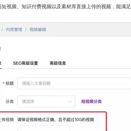
括短视频、知识付费视频以及素材库直接上传的视频，能满足