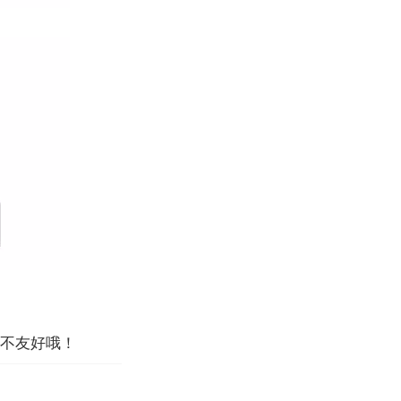
都不友好哦！