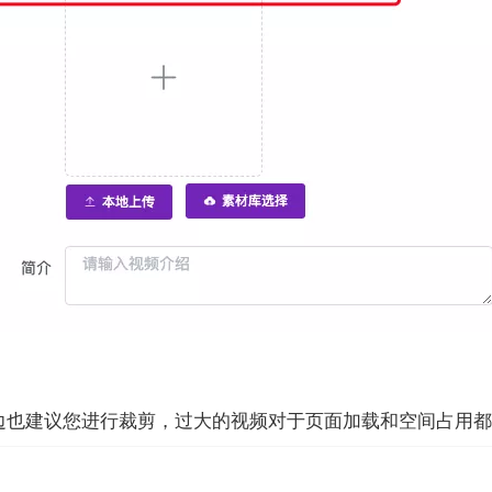
这边也建议您进行裁剪，过大的视频对于页面加载和空间占用