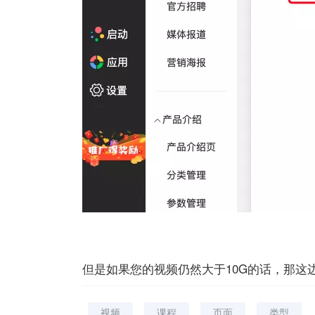
但是如果您的视频仍然大于10G的话，那
视频
课程
页面
类型